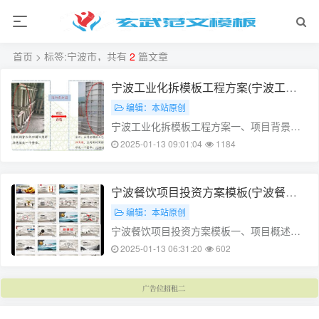
首页
> 标签:宁波市，共有
2
篇文章
宁波工业化拆模板工程方案(宁波工业
用地拆迁标准)
编辑：本站原创
宁波工业化拆模板工程方案一、项目背景随
着宁波经济的快速发展，城市化进程加快，
2025-01-13 09:01:04
1184
大量的建筑工地和工业厂房不断涌现，对模
板工程的需求也越来越大。传统的模板工程
存在诸多问题，如搭建时间长、拆卸困难、
宁波餐饮项目投资方案模板(宁波餐饮
环境污染严重等。因此，为了解决这些问
业)
编辑：本站原创
题，……
宁波餐饮项目投资方案模板一、项目概述本
项目旨在在宁波市投资开设一家具有特色定
2025-01-13 06:31:20
602
制的餐饮连锁店，以满足当地消费者对于高
品质餐饮的需求。为确保项目成功实施，特
制定本投资方案。二、项目背景1. 市场分析
宁波市餐饮市场日益繁荣，消费者……