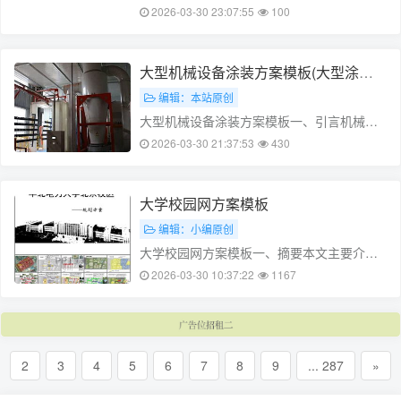
项目概述本项目旨在为某知名品牌汽车制定
2026-03-30 23:07:55
100
大型户外广告宣传方案，以提高品牌知名度
和吸引更多消费者。本次广告宣传方案包括
平面广告、影视广告、网络广告等多种形
大型机械设备涂装方案模板(大型涂装
式，旨在提高品牌曝光率，促进销售。……
设备生产厂家)
编辑：本站原创
大型机械设备涂装方案模板一、引言机械设
备在现代工业生产中扮演着重要的角色，其
2026-03-30 21:37:53
430
外观形象和色彩选择不仅关系到设备的审美
价值，还与产品的性能和品质紧密相连。为
了提高机械设备的整体形象，减少设备在运
大学校园网方案模板
行过程中因为摩擦而导致的磨损，延长设备
编辑：小编原创
使……
大学校园网方案模板一、摘要本文主要介绍
了大学校园网方案模板的设计原则和实施步
2026-03-30 10:37:22
1167
骤。首先阐述了校园网方案模板的概念及其
在现代高校网络建设中的重要性，然后分析
了方案模板的设计原则，包括安全性、易用
性、可维护性和可扩展性。接着，文章介绍
2
3
4
5
6
7
8
9
... 287
»
了……