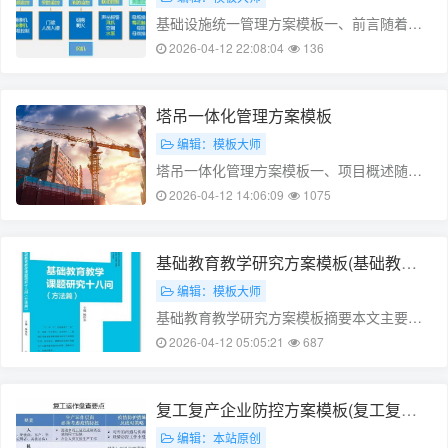
加……
基础设施统一管理方案模板一、前言随着数
字化时代的到来，基础架构的管理变得越来
2026-04-12 22:08:04
136
越重要。对于企业而言，良好的基础设施管
理可以提高业务运行的效率，降低运维成
本，增强企业的核心竞争力。本文将介绍基
塔吊一体化管理方案模板
础设施统一管理方案模板，帮助企业实现基
编辑：模板大师
础设……
塔吊一体化管理方案模板一、项目概述随着
建筑行业的迅速发展，塔吊一体化管理方案
2026-04-12 14:06:09
1075
应运而生。本文将从项目背景、目标、实施
计划等方面进行阐述，旨在为建筑工程项目
提供一种高效、安全的塔吊一体化管理方
基础教育教学研究方案模板(基础教育
案。二、项目背景1. 行业现状随着我……
研究方法)
编辑：模板大师
基础教育教学研究方案模板摘要本文主要介
绍基础教育教学研究方案的模板及其使用方
2026-04-12 05:05:21
687
法。基础教育教学研究方案是教师进行教育
教学研究的基础，其目的是提高教学质量，
提高学生学习能力。本文将从基础教育教学
复工复产企业防控方案模板(复工复产
研究方案的定义、意义、模板结构以及使用
企业防控方案模板最新)
编辑：本站原创