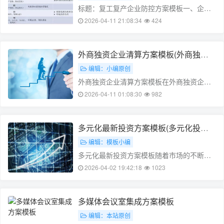
方……
标题：复工复产企业防控方案模板一、企业
背景介绍我们公司一直致力于为客户提供高
2026-04-11 21:08:34
424
品质的产品和服务，为了保障客户的健康和
安全，我们制定了一套完善的复工复产企业
防控方案，以应对疫情等突发公共卫生事
外商独资企业清算方案模板(外商独资
件。二、防控方案内容1. 员工健康检测……
企业清算方案模板范文)
编辑：小编原创
外商独资企业清算方案模板在外商独资企业
清算的过程中,清算方案的制定是非常关键的,
2026-04-11 01:08:30
982
关系到企业的清算速度和清算结果。本文将
介绍一个外商独资企业清算方案模板,帮助企
业制定一个合理的清算方案。第一步:咨询专
多元化最新投资方案模板(多元化投资
业人士在制定清算方案之前,企业……
的作用)
编辑：模板小编
多元化最新投资方案模板随着市场的不断变
化和经济的日益发展,投资方案也需要不断调
2026-04-02 19:42:18
1023
整和更新。本文为您提供一份多元化最新投
资方案模板,以帮助您在投资过程中实现风险
与收益的平衡。段落一:投资方案概述在制定
多媒体会议室集成方案模板
投资方案时,我们首先要考虑的是投……
编辑：本站原创