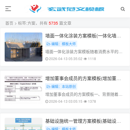
首页
> 标签:方案，共有
5735
篇文章
墙面一体化涂装方案模板(一体化墙体
材料)
编辑：模板大师
墙面一体化涂装方案模板随着消费水平的提
高,对家庭装修的要求也越来越高。墙面一体
2026-04-13 05:35:02
1118
化涂装是一种新兴的装修方式,不仅可以保证
装修美观,而且可以节约空间、提高装修效
率。本文将从墙面一体化涂装方案模板的设
增加董事会成员的方案模板(增加董事
计、施工和使用等方面进行探讨。一、
会席位的流程)
编辑：本站原创
墙……
增加董事会成员的方案模板一、背景随着社
会经济的不断发展，企业规模逐渐扩大，董
2026-04-13 03:05:15
1378
事会成员的素质和能力要求也越来越高。目
前，我们公司已经发展到一定的规模，需要
通过增加董事会成员来提升公司治理水平，
基础设施统一管理方案模板(基础设施
促进公司健康发展。本文将为您提供一种增
管理程序)
编辑：模板大师