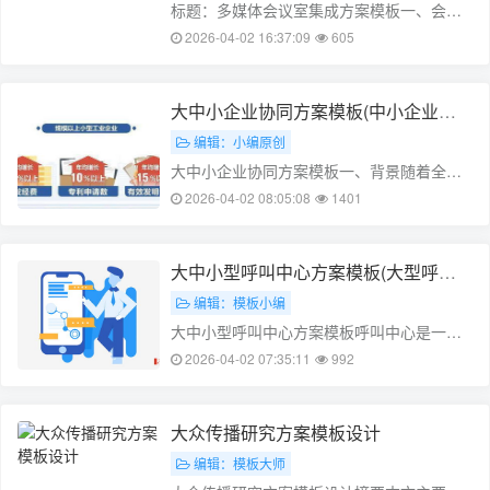
标题：多媒体会议室集成方案模板一、会议
背景随着科技的快速发展，多媒体会议室在
2026-04-02 16:37:09
605
各个行业的应用越来越广泛。作为一种全新
的会议室形式，多媒体会议室以其独特的音
频、视频、图文并茂的特点，吸引了越来越
大中小企业协同方案模板(中小企业合
多的用户。为了满足不同规模和需求的企
作发展)
编辑：小编原创
业，……
大中小企业协同方案模板一、背景随着全球
经济的快速发展和互联网技术的普及，各种
2026-04-02 08:05:08
1401
企业间的合作与竞争已成为了常态。为了提
高企业间的协同效率，降低整体运营成本，
许多企业开始关注企业协同方案。本文将从
大中小型呼叫中心方案模板(大型呼叫
大中小企业两个层次出发，探讨企业协同方
中心人数)
编辑：模板小编
案……
大中小型呼叫中心方案模板呼叫中心是一种
非常重要的客户服务工具,可以提高客户满意
2026-04-02 07:35:11
992
度和工作效率。大中小型呼叫中心方案模板
是用于呼叫中心系统的方案,可以帮助公司根
据自己的规模和需求,选择合适的呼叫中心方
大众传播研究方案模板设计
案,并提供相应的服务。一、大中型呼……
编辑：模板大师