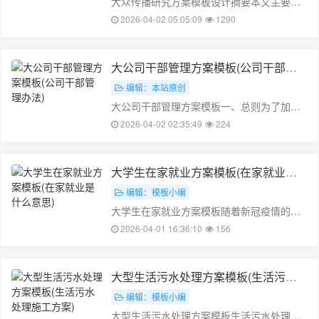
大众传播研究方案模板设计摘要本文主要介
绍了一种针对大众传播的研究方案模板设计,
2026-04-02 05:05:09
1290
该模板设计基于用户需求、数据收集、数据
分析以及结果展示等多个步骤。该研究方案
模板设计旨在提高大众传播研究的效率和准
大公司干部管理方案模板(公司干部管
确性,为研究者提供一种全新的研究思路
理办法)
编辑：本站原创
和……
大公司干部管理方案模板一、总则为了加强
公司干部管理，提高公司管理水平，根据
2026-04-02 02:35:49
224
《公司章程》、《公司组织法》等相关法律
法规，制定本干部管理方案。二、管理目的
1. 加强公司干部队伍建设，提高干部素质，
大学生在家就业方案模板(在家就业是
为公司发展提供强有力的人才保障。……
什么意思)
编辑：模板小编
大学生在家就业方案模板随着新冠疫情的持
续影响，很多大学生陷入了就业困境。为了
2026-04-01 16:36:10
156
更好地解决这一问题，本文将介绍一种适合
大学生的在家就业方案。一、方案一：灵活
就业1. 利用网络资源在家就业期间，我们可
大型生活污水处理方案模板(生活污水
以利用网络资源寻找工作机会。我们……
处理施工方案)
编辑：模板小编
大型生活污水处理方案模板生活污水处理是