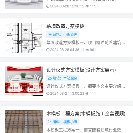
样机验证方案模板的设计,该模板是基于敏捷
2024-08-28 12:36:12
115
开发思想,通过自适应的测试用例设计,实现了
高效的测试覆盖率和测试效果。同时,本文还
介绍了该方案模板的一些使用注意事项和常
幕墙改造方案模板
见问题,为测试人员提供了更好的……
编辑：小编原创
幕墙改造方案模板一、项目概述随着建筑行
业的不断发展，幕墙工程在建筑装饰中扮演
2024-08-28 04:36:11
961
着越来越重要的角色。而传统的幕墙材料存
在着许多问题，如重量、色彩单一、易受环
境影响等。因此，进行幕墙改造，采用环
设计仪式方案模板(设计方案展示)
保、轻质、美观的材料，成为当下建筑装饰
编辑：本站原创
领域……
设计仪式方案模板一、摘要本文主要介绍了
设计仪式方案的模板及其使用方法。仪式是
2024-08-27 13:00:23
111
一种具有特定意义的活动，通过精心设计仪
式方案，可以更好地表达仪式的意义和价
值。本文提供了设计仪式方案的模板，包括
木模板工程方案(木模板施工全套视频)
仪式主题、仪式场地、仪式时间和仪式程序
编辑：模板小编
等方……
木模板工程方案一、前言随着建筑行业数字