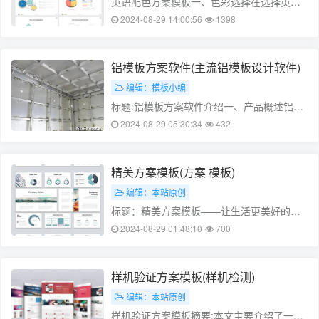
英语配色方案模板一、色彩选择在选择英语
配色方案时，我们需要考虑到学习者的文化
2024-08-29 14:00:56
1398
背景和审美观念。一般来说，明亮、鲜艳的
颜色更容易吸引人的注意力，而暗淡、灰暗
的颜色则不太容易。因此，在设计英语配色
铝模板方案软件(主流铝模板设计软件)
方案时，我们可以选择一些明亮的颜色，如
编辑：模板小编
红……
标题:铝模板方案软件介绍一、产品概述铝模
板方案软件是一款专为建筑设计师、施工队
2024-08-29 05:30:34
432
伍和业主量身打造的铝模板设计软件。该软
件具有界面简洁、易于操作、功能齐全的特
点,可广泛应用于各种建筑、桥梁、隧道等领
精美方案模板(方案 模板)
域的模板设计。二、软件特点1.……
编辑：本站原创
标题：精美方案模板——让生活更美好的工
具一、设计背景随着社会的快速发展，人们
2024-08-29 01:48:10
700
的生活节奏越来越快，伴随着快节奏的生
活，如何让我们的生活变得更加美好，成为
了许多人关注的问题。而精心设计的生活方
样机验证方案模板(样机检测)
案，正是解决这一问题的有效途径。本文将
编辑：本站原创
为您……
样机验证方案模板摘要:本文主要介绍了一种