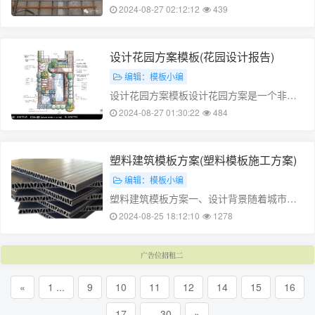
化的推进，木模板工程作为一项重要的施工
2024-08-27 02:12:12
439
技术，逐渐得到了广泛应用。本文旨在探讨
木模板工程方案的设计要点及其在实际施工
中的优势，从而为木模板工程的发展提供一
设计花园方案模板(花园设计报告)
定的参考。二、设计要点1. 材料选择……
编辑：模板小编
设计花园方案模板设计花园方案是一个非常
重要的事情,可以让一个家庭有一个美丽、舒
2024-08-27 01:30:22
484
适、实用的花园。本文将介绍如何设计一个
花园方案,以及如何使用模板来确保获得最佳
的花园设计。一、前期准备在设计花园之前,
塑料建筑模板方案(塑料模板施工方案)
需要进行一些前期准备。首先,需要……
编辑：模板小编
塑料建筑模板方案一、设计背景随着城市建
设的快速发展，塑料建筑模板逐渐成为主
2024-08-25 18:12:10
1278
流。传统的木制模板在施工过程中存在着许
多问题，如变形、开裂、污染等，从而影响
到建筑的质量和进度。为了提高建筑质量和
施工进度，采用塑料建筑模板是必不可少
«
1 ...
9
10
11
12
14
15
16
的。……
17
... 30
»