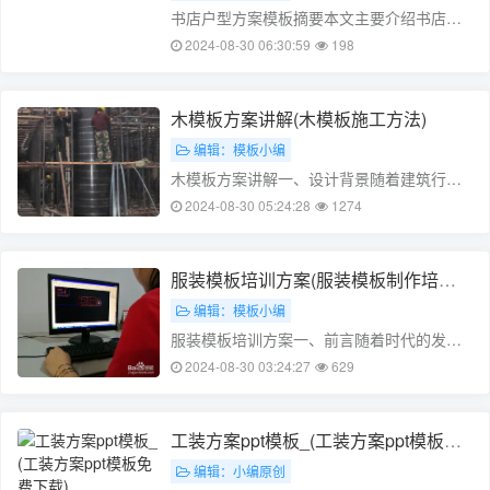
低……
书店户型方案模板摘要本文主要介绍书店户
型方案模板的设计原则和要点，包括平面布
2024-08-30 06:30:59
198
局、功能布局、立面设计等方面，以满足书
店的功能需求和读者的阅读体验。一、平面
布局1. 功能区域布局书店需要设立图书销售
木模板方案讲解(木模板施工方法)
区、读者休息区、阅读区、销售区……
编辑：模板小编
木模板方案讲解一、设计背景随着建筑行业
数字化的推进，建筑模板的打印与传统的木
2024-08-30 05:24:28
1274
模板相比，具有更好的成本效益、更快的生
产效率和更环保的特点。但是，传统的木模
板在设计和应用中仍然存在许多问题，如材
服装模板培训方案(服装模板制作培训
料浪费、打印质量不稳定、尺寸精度不高
学校)
编辑：模板小编
等。……
服装模板培训方案一、前言随着时代的发
展，人们对于服装的需求与日俱增，而模板
2024-08-30 03:24:27
629
作为一种快速、高效的服装设计工具，越来
越受到广大服装设计师和生产商的青睐。为
了提高服装设计师的使用水平，增强企业的
工装方案ppt模板_(工装方案ppt模板免
竞争力，我司特制定本服装模板培训方案，
费下载)
编辑：小编原创
旨在……