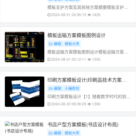
模板支护方案及其拆除方案摘要模板支护是
一种常用的基坑支护方式,能够保证基坑周边
2024-08-31 04:36:10
1426
环境的稳定。然而,在实际应用中,模板支护方
案存在一些问题,如设计不合理、施工难度大
等。针对这些问题,本文提出了一种新的模板
模板运输方案模板图例设计
支护方案,并在此基础上提出了一……
编辑：模板大师
模板运输方案模板图例设计模板运输方案模
板图例设计是一种用于模板运输的方案，其
2024-08-31 00:12:11
1356
主要作用是确保模板在运输过程中的安全性
和稳定性。由于模板在运输过程中可能会受
到各种因素的影响，如震动、挤压、摩擦
印刷方案模板设计(印刷品技术方案范
等，因此需要一种合适的方案来保证模板在
本)
编辑：小编原创
运输过……
印刷方案模板设计【1】随着数字时代的到
来，印刷方案模板设计的重要性日益凸显。
2024-08-30 06:36:29
1390
在印刷行业，模板的设计与使用已经成为了
印刷生产过程中不可或缺的一个环节。而如
何设计一个优质的印刷方案模板，让印刷企
书店户型方案模板(书店设计布局)
业更好地满足客户需求，提高生产效率，降
编辑：模板大师