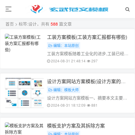
首页
> 标签:设计，共有
588
篇文章
工装方案模板(工装方案汇报都有哪些)
编辑：本站原创
工装方案模板随着工业化的进步,工装已经成
为了现代工业生产的重要组成部分。工装方
2024-08-31 21:48:14
297
案模板能够为工装设计提供一定的指导和参
考,帮助设计师更快地设计出更加实用、美
观、安全、环保的工装。本文将从工装方案
设计方案网站方案模板(设计方案的网
模板的作用、设计原则、要素构成以及注意
站)
编辑：模板大师
事……
设计方案网站方案模板一、摘要本文主要介
绍了一种设计方案网站方案模板的设计原则
2024-08-31 18:12:09
881
和方法，通过分析市场需求和用户需求，结
合网站设计的基本原则，提出了一种适合我
国国情的 design方案网站模板。模板的构建
模板支护方案及其拆除方案
包括前台设计、后台管理和系统扩展……
编辑：本站原创