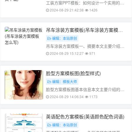
工装方案PPT模板：如何设计一个实用的工
装方案一、前言随着工业化的进步，工装已
2024-08-29 21:42:38
1426
经成为现代工业生产不可或缺的一部分。而
一个设计合理、制作精良的工装方案，不仅
能够提高工作效率，还能够降低生产成本，
吊车涂装方案模板(吊车涂装方案模板
增加企业的市场竞争力。因此，如何设计
怎么写)
编辑：本站原创
一……
吊车涂装方案模板一、摘要本文主要介绍了
一种吊车涂装方案模板的设计,该模板设计采
2024-08-29 15:12:27
971
用模块化、组合式的方式,使得涂装工作更加
高效、快速。模板设计充分考虑了吊车结构
特点,使涂装作业更加安全、可靠。通过对模
脸型方案模板图(脸型样式)
板进行改进,使得涂装质量得到了很大……
编辑：模板大师
脸型方案模板图基本信息本文主要介绍的是
脸型方案模板图,包括脸型分类、特征提取以
2024-08-29 14:06:34
1173
及设计原则等内容。脸型分类脸型分类是脸
型方案设计的第一步,也是最为重要的一步。
在脸型分类中,我们需要对人的脸型进行系统
英语配色方案模板(英语颜色配色词语)
化的归类,以便于后续的设计工作……
编辑：本站原创