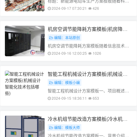
标题：新能源电动车生产方案模板随着科技
的快速发展，新能源电动车逐渐成为人们出
2024-09-17 07:30:21
426
行的首选。作为一名电动车生产商，我们需
要从以下几个方面考虑新能源电动车生产方
案。一、电动车的设计1. 车身结构：设计轻
机房空调节能降耗方案模板(机房降温
量化、坚固的车身结构，提高电动车抗……
空调)
编辑：本站原创
机房空调节能降耗方案模板随着信息技术的
快速发展，数据中心的空调能耗问题越来越
2024-09-16 12:00:25
1026
受到关注。空调是数据中心能耗的主要来源
之一，而降低空调能耗是提高数据中心能效
的重要手段。本文将从三个方面探讨机房空
智能工程机械设计方案模板(机械设计
调节能降耗方案模板的设计。一、设计原
智能化技术包括哪些)
编辑：模板小编
则……
智能工程机械设计方案模板一、项目概述随
着科技的快速发展，智能工程机械在工程建
2024-09-15 18:36:11
653
设中发挥了越来越重要的作用。为了满足市
场需求，提高工程机械的性能和效率，本文
将提出一种智能工程机械设计方案。二、设
冷水机组节能改造方案模板(冷水机组
计目标1. 提高工程机械的作业效率，……
能效限定值及能源效率等级)
编辑：模板大师
冷水机组节能改造方案模板一、背景介绍随