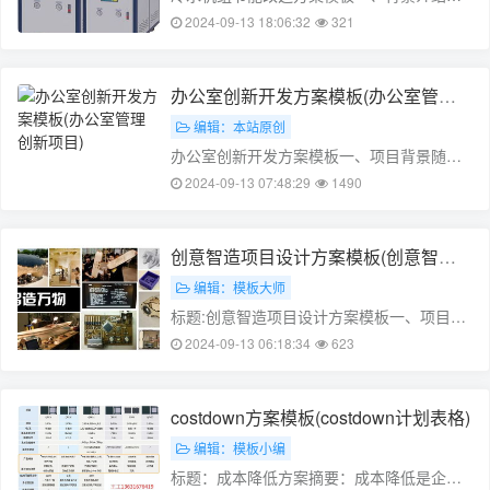
着我国经济的快速发展，空调等制冷设备在
2024-09-13 18:06:32
321
人们的日常生活中发挥着重要作用。然而，
这些设备在给人们带来便利的同时，也带来
了高额的能源消耗。为了降低能源消耗，提
办公室创新开发方案模板(办公室管理
高制冷效率，降低环境污染，本文将介绍一
创新项目)
编辑：本站原创
种……
办公室创新开发方案模板一、项目背景随着
公司的发展，办公室环境也在不断地变化。
2024-09-13 07:48:29
1490
传统的办公室布局和设施已经无法满足现代
企业对高效、舒适的需求。为了更好地适应
公司的发展，提高工作效率，降低成本，特
创意智造项目设计方案模板(创意智能
制定本办公室创新开发方案。二、项目目
设计)
编辑：模板大师
标……
标题:创意智造项目设计方案模板一、项目概
述1. 项目背景随着科技的快速发展,人工智能
2024-09-13 06:18:34
623
逐渐成为了各行各业的热门话题。各类企业
纷纷开始加大在人工智能领域的投入和研
究。本项目旨在通过人工智能技术,实现对生
costdown方案模板(costdown计划表格)
产过程的智能监控和管理,提高生……
编辑：模板小编
标题：成本降低方案摘要：成本降低是企业