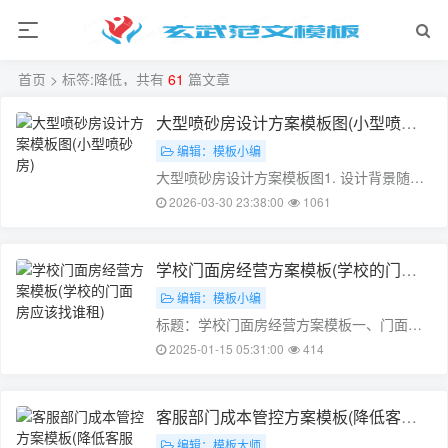
首页
> 标签:降低，共有
61
篇文章
大型喷砂房设计方案模板图(小型喷砂
房)
编辑：模板小编
大型喷砂房设计方案模板图1. 设计背景随着
经济的快速发展，建筑工程的需求越来越
2026-03-30 23:38:00
1061
大，对建筑材料的要求也越来越高。喷砂房
作为一种重要的表面处理设备，被广泛应用
于各种建筑材料的表面处理，如铁制品、混
学校门面房经营方案模板(学校的门面
凝土、砖墙等。本文将结合当前市场需求
房应该找谁租)
编辑：模板小编
和……
标题：学校门面房经营方案模板一、门面房
概况我校门面房位于校园门口，是一个重要
2025-01-15 05:31:00
414
的校外形象窗口。门面房由学校后勤处负责
管理，主要经营范围包括提供水、电、气、
热等服务以及部分小吃和饮品。在过去的一
客服部门成本管控方案模板(降低客服
段时间里，门面房的经营状况并不理想，主
成本)
编辑：模板大师