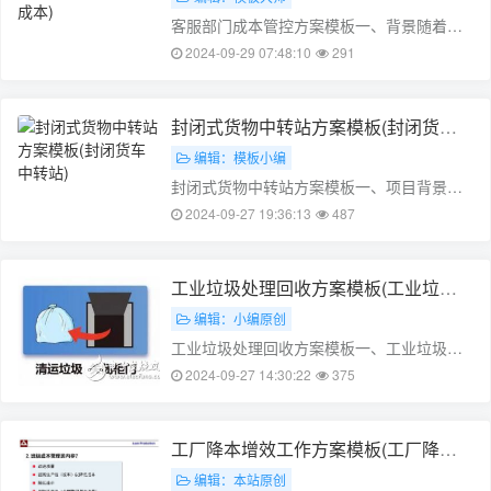
要……
客服部门成本管控方案模板一、背景随着互
联网行业的快速发展，客服部门的成本控制
2024-09-29 07:48:10
291
成为了企业提高盈利能力的重要手段。客服
部门的成本构成复杂，包括人员成本、物料
成本、运营成本等。为了降低成本，提高企
封闭式货物中转站方案模板(封闭货车
业的运营效率，本文将制定一套客服部门成
中转站)
编辑：模板小编
本……
封闭式货物中转站方案模板一、项目背景随
着全球经济的快速发展，物流行业越来越受
2024-09-27 19:36:13
487
到关注。而封闭式货物中转站正是为了满足
物流需求而设计的一种新型物流设施。本文
将从封闭式货物中转站的功能、优势以及发
工业垃圾处理回收方案模板(工业垃圾
展前景等方面进行阐述，为读者提供一些参
回收处理公司赚钱吗)
编辑：小编原创
考……
工业垃圾处理回收方案模板一、工业垃圾处
理现状随着工业化进程的加快，工业垃圾产
2024-09-27 14:30:22
375
生量逐年增加，对环境造成的污染日益严
重。传统的工业垃圾处理方式主要集中在填
埋、焚烧和热解等几种方式。但这几种方式
工厂降本增效工作方案模板(工厂降本
都存在许多问题：1. 填埋：填埋不仅占
增效心得体会)
编辑：本站原创