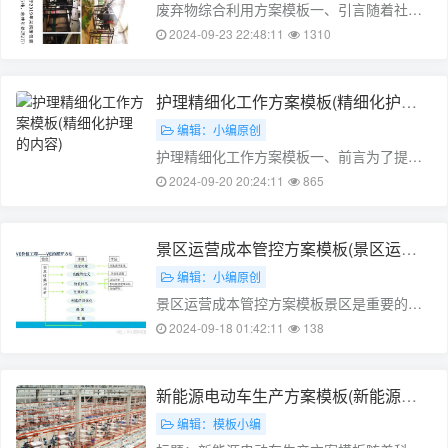
废弃物综合利用方案模板一、引言随着社会
的快速发展，生活废弃物的数量不断增加，
2024-09-23 22:48:11
1310
对环境造成的压力也越来越大。为了保护环
境和提高资源利用率，我们需要对废弃物进
行综合利用。本文将从废弃物的类型、综合
护理精细化工作方案模板(精细化护理
利用的意义、综合利用的方案模板等方面进
的内容)
编辑：小编原创
行……
护理精细化工作方案模板一、前言为了提高
医院的护理服务水平,降低医疗事故发生率,我
2024-09-20 20:24:11
865
们制定了一份护理精细化工作方案。本文旨
在详细阐述该方案的内容,指导医护人员在工
作中遵守该方案,提高护理质量。二、工作目
景区运营成本管控方案模板(景区运营
标1.提高患者满意度2.降……
成本管控方案模板下载)
编辑：小编原创
景区运营成本管控方案模板景区是重要的旅
游资源，是地方经济发展的重要载体。然
2024-09-18 01:42:11
138
而，在运营过程中，景区也面临着许多成本
压力，如人力成本、物料成本、能源成本
等。为了提高景区的运营效益，降低运营成
新能源电动车生产方案模板(新能源汽
本，本文将从以下几个方面来探讨景区运营
车生产流程图)
编辑：模板小编
成本管控……