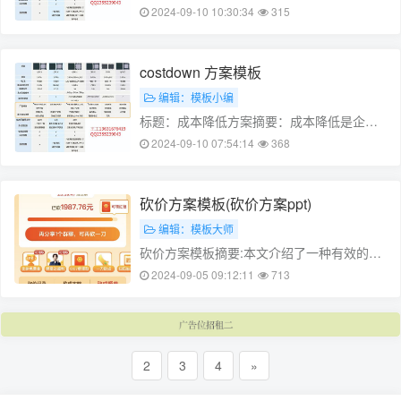
提高效益的重要手段。本文通过分析企业成
2024-09-10 10:30:34
315
本构成，提出了一些可行的成本降低方案，
以期降低企业成本，提高企业竞争力。一、
成本构成分析1. 人工成本：包括员工薪资、
costdown 方案模板
社会保险和福利等，是企业成本的主要……
编辑：模板小编
标题：成本降低方案摘要：成本降低是企业
在运营过程中需要关注的一个重要问题。本
2024-09-10 07:54:14
368
文通过分析当前企业成本情况，提出了一些
可行的成本降低方案，以期降低企业成本，
提高企业竞争力。一、现状分析1. 成本构成
砍价方案模板(砍价方案ppt)
目前，企业的成本构成主要包括人工……
编辑：模板大师
砍价方案模板摘要:本文介绍了一种有效的砍
价方案,该方案可以在不降低产品质量的情况
2024-09-05 09:12:11
713
下,降低采购成本。本文首先介绍了砍价的定
义和目的,然后详细阐述了砍价的具体流程和
实施方法,最后给出了一个具体的案例来说明
该方案的实际应用。关键词:砍价……
2
3
4
»