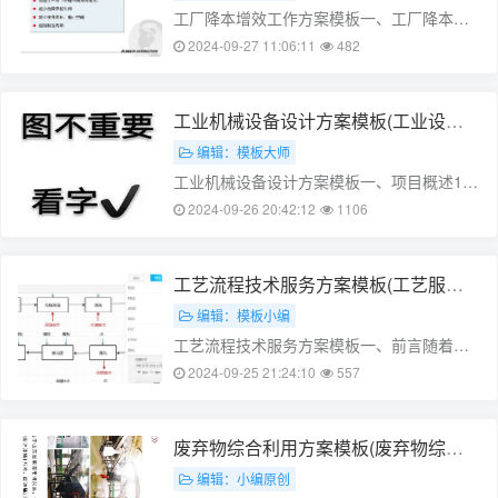
用……
工厂降本增效工作方案模板一、工厂降本增
效背景随着市场竞争日益激烈，提高生产效
2024-09-27 11:06:11
482
率、降低成本已成为企业生存发展的关键。
本工厂在生产过程中，也面临着同样的挑
战。为了提高生产效率，降低生产成本，提
工业机械设备设计方案模板(工业设备
高产品质量，本工厂决定采取以下降本增效
设计规范有哪些)
编辑：模板大师
工作……
工业机械设备设计方案模板一、项目概述1.
项目背景随着工业的发展，对于机械设备的
2024-09-26 20:42:12
1106
需求越来越高，机械设备在国民经济中的地
位日益重要。为了满足市场的需求，提高生
产效率，降低成本，本方案致力于设计一种
工艺流程技术服务方案模板(工艺服务
高效、节能、环保的工业机械设备。……
是什么)
编辑：模板小编
工艺流程技术服务方案模板一、前言随着经
济的快速发展，各行各业对生产效率的要求
2024-09-25 21:24:10
557
也越来越高，对于企业而言，降低成本、提
高质量和稳定生产流程成为了一项重要任
务。为此，我们提供工艺流程技术服务方
废弃物综合利用方案模板(废弃物综合
案，帮助企业优化生产流程，提高生产效
利用率)
编辑：小编原创
率，降低……