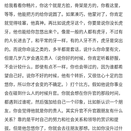
给我看看你畅片，你这个就是方脸，骨架是方的，你看这里，
等等，他能把方的给你说圆了。如果凑巧，他蒙对了，你肯定
就觉得哇塞，他真神。再比如说虎牙这个，你要是说你没长虎
牙，他也能给你忽悠出来个。像是一般的人都有虎牙，不过有
的人长进去了，和平常的牙一样，有的人牙不齐，虎牙是突出
的。而说你命运之类的，多半都是套话，说什么你命里有灾，
但是几岁几岁会遇见贵人（说你好的时候，你肯定听着舒服，
不会计较什么，即使有点不一样，你也会带过的，因为谁都希
望自己好。说你不好的时候，他有个转折，又很信心十足的忽
悠你，所以你才会变的不确定。）打个比方。假如他说你事业
会在碰到什么人的时候升官。你就会想在你升官的那段时间，
都遇到过谁呢，然后强加给自己一个印象，比如新认识一个朋
友，你会觉得他就是你的贵人。其实升官不升官跟朋友有什么
关系？靠的是平时自己的努力和社会关系和领导的赏识和提
拔。但是他忽悠你了，你就会去往朋友那想。比如你没升过什