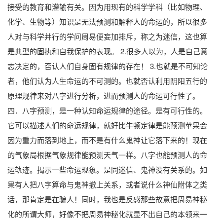
接受的教育和灌输有关。因为用现有的科学学科（比如物理、
化学、生物等）知识是无法预测和解释人的命运的，所以很多
人对与科学并行的学问周易便妄加排斥，称之为迷信，这也算
是典型的固执和自我保护的表现。 2.很多人以为，人是自己意
志决定的，否认人们自身固有规律的存在！ 3.也就是不可知论
者，他们认为人生命运的不可测的。也就否认利用阴阳五行的
原理规律来对八字进行分析，进而预测人的命运可行性了。
四．八字预测，是一种认知命运规律的途径。是有可行性的。
它可以描述人们的命运规律，就好比牛顿定律是能预测苹果会
因为重力而落到地上，而不是有什么鬼神让它落下来的！现在
的气象局根据气象规律能预测天气一样。八字也能预测人的命
运轨迹。揭示一些命运现象。是同迷信、鬼神没有关系的。如
果有人把八字算命与鬼神撤上关系，或者说什么神仙附体之类
话，那肯定是在骗人！同时，我也是反感那些故意把周易神秘
化的所谓大师，好像不把周易神秘化就显不出自己的本领来一