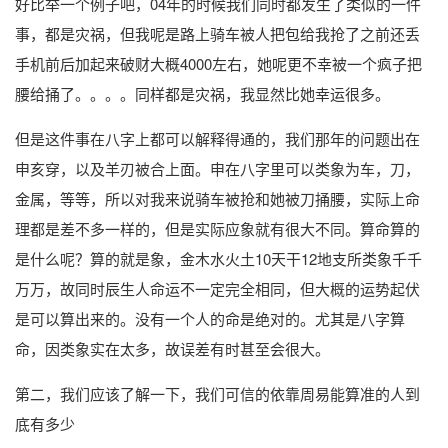
好比举一个例子吧，04年的时候我们同时都发生了类似的一件
事，都是灾祸，但我呢是路上骑车被人把包给我抢了之前还丢
手机前后加起来破财大概4000左右，她呢更不幸被一个疯子把
腰给捅了。。。。同样都是灾祸，我显然比她幸运很多。
但是这件事在八字上都可以解释得通的，我们那年的问题出在
申亥穿，以及羊刃被合上面。申在八字里可以类象为车，刀，
金属，等等，所以对我来说骑车被抢和她被刀捅腰，实际上命
理都是差不多一样的，但是实际应象就有很大不同。算命算的
是什么呢？算的就是象，金木水火土10天干12地支所类象千千
万万，故同时辰生人命运不一定完全相同，但大概的运势起伏
是可以算出来的。没有一个人的命是绝对的。尤其是八字算
命，因类象实在太多，故误差有时甚至会很大。
第二，我们应该了解一下，我们可信的依靠周易能算准的人到
底有多少