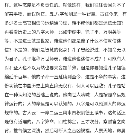
样。这种态度是不负责任的。就像这样，我们往往会因为不了
解某事物，而误解它。五.八字预测是一种智慧。古往今来，有
多少名士高官相信命运精通命理，难不成他们都是迷信无知？
再看看历史上的八字大师，比如李虚中、徐子平、万明英等
等，不是进士就是世家，难道他们都是傻子什么不信就信迷
信？不是的，他们是智慧的化身！孔子曾经说过：不知命无以
为君子。孔子堪称万世师表，难道他也迷信不成？！可能有人
对孔圣人也不以为然也要来妄加菲薄，但是你要知道孔子福德
绵延千百年，他的子孙一直延续到至今，这是不争的事实，这
份功德在中国历史上简直绝无仅有，何人可以匹敌？孔子是站
在一种认知论的基础上说的。他向世人呐喊：人是按照命运规
律运行的；人的命运是可以认知的。八字是可以预测人的命运
规律的。古人云：一命二运三风水四积阴德五读书，这句话还
是很有道理的。八字算命，四柱排定，三才次分，察财官之向
背，推气候之深浅，然后可断人之吉凶祸福。人禀天地，命属