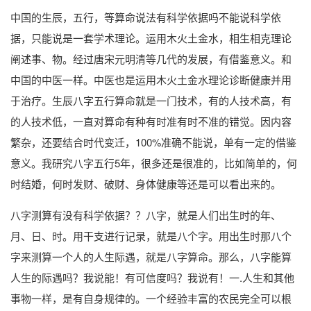
中国的生辰，五行，等算命说法有科学依据吗不能说科学依
据，只能说是一套学术理论。运用木火土金水，相生相克理论
阐述事、物。经过唐宋元明清等几代的发展，有借鉴意义。和
中国的中医一样。中医也是运用木火土金水理论诊断健康并用
于治疗。生辰八字五行算命就是一门技术，有的人技术高，有
的人技术低，一直对算命有种有时准有时不准的错觉。因内容
繁杂，还要结合时代变迁，100%准确不能说，单有一定的借鉴
意义。我研究八字五行5年，很多还是很准的，比如简单的，何
时结婚，何时发财、破财、身体健康等还是可以看出来的。
八字测算有没有科学依据？？八字，就是人们出生时的年、
月、日、时。用干支进行记录，就是八个字。用出生时那八个
字来测算一个人的人生际遇，就是八字算命。那么，八字能算
人生的际遇吗？我说能！有可信度吗？我说有！一.人生和其他
事物一样，是有自身规律的。一个经验丰富的农民完全可以根