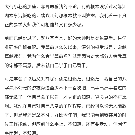
大街小巷的那些，靠算命骗钱的不论，有的根本没学过易靠江
湖本事混饭吃的，瞎吹几句那根本就不叫算命。我们看一下真
正的易学大师我们可相信的又有多少呢。
前面已经说过了，就八字而言，好的大师都是类象高手。易学
准确率的确有限。我算命这么久以来，深刻的感受就是，命越
算越迷茫。我为什么会学算命呢？就是因为对大部分人给我算
的命都不满意，后来就自己学了自己看了。
可是学会了以后又怎样呢？还是很迷茫，很迷茫…我自己的八
字毫不夸张的说被算过至少不下一百次吧，高手高高手看过的
都无数了。但自己会了以后，才真正的知道，算命真的不可靠
啊。我现在自己对自己八字的了解程度，已经可以说无人能敌
了，但是我还是拿不准。好比今年吧，我只能看到我某月的时
候工作能动，但应到什么事上，不知道，还有要走动，但因何
事而起，不知道。