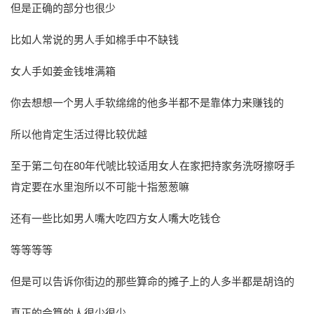
但是正确的部分也很少
比如人常说的男人手如棉手中不缺钱
女人手如姜金钱堆满箱
你去想想一个男人手软绵绵的他多半都不是靠体力来赚钱的
所以他肯定生活过得比较优越
至于第二句在80年代唬比较适用女人在家把持家务洗呀擦呀手
肯定要在水里泡所以不可能十指葱葱嘛
还有一些比如男人嘴大吃四方女人嘴大吃钱仓
等等等等
但是可以告诉你街边的那些算命的摊子上的人多半都是胡诌的
真正的会算的人很少很少