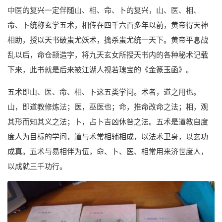
中医的复兴一定伴随山、相、命、卜的复兴，山、医、相、
命、卜统称玄学五术，相传在四千六百多年以前，黄帝得天神
相助，授以天书破蚩尤妖术，擒杀蚩尤统一天下。黄帝平息战
乱以后，命仓颉造字，将九天玄女所授天书内的各种秘术记载
下来，此书就是后来被江湖人视若瑰宝的《金篆玉函》。
五术即山、医、命、相、卜这五类学问。术者，道之用也。
山，即道教修炼法；医，巫医也；命，推命改命之法；相，观
其形而知其义之法；卜，占卜吉凶休咎之法。五术是道教自度
度人为目标的学问，道与术常相辅相成，以法术卫身，以玄功
成真。五术与易相伴为伍，命、卜、医、相常用来济世度人，
以成就三千功行。